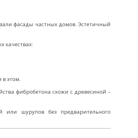
ивали фасады частных домов. Эстетичный
х качествах:
 в этом.
йства фибробетона схожи с древесиной –
й или шурупов без предварительного