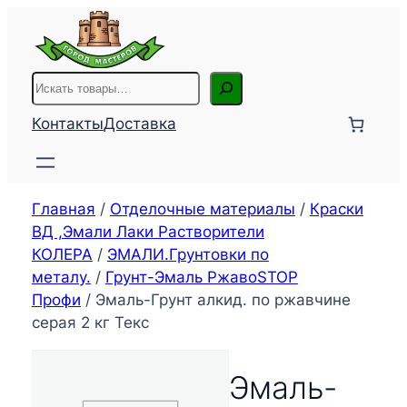
Перейти
к
содержимому
Поиск
Контакты
Доставка
Главная
/
Отделочные материалы
/
Краски
ВД ,Эмали Лаки Растворители
КОЛЕРА
/
ЭМАЛИ.Грунтовки по
металу.
/
Грунт-Эмаль РжавоSTOP
Профи
/ Эмаль-Грунт алкид. по ржавчине
серая 2 кг Текс
Эмаль-