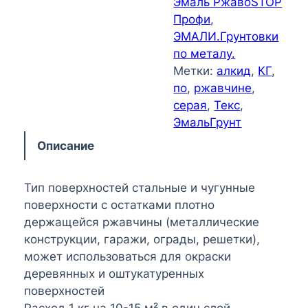
Эмаль РжавоSTOP
Профи
, 
ЭМАЛИ.Грунтовки
по металу.
Метки:
алкид
, 
КГ
, 
по
, 
ржавчине
, 
серая
, 
Текс
, 
ЭмальГрунт
Описание
Тип поверхностей стальные и чугунные
поверхности с остатками плотно
держащейся ржавчины (металлические
конструкции, гаражи, ограды, решетки),
может использоваться для окраски
деревянных и оштукатуренных
поверхностей
Расход 1 кг на 10-15 м² в один слой