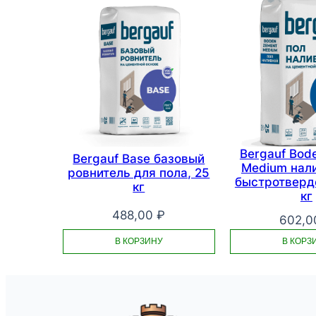
Bergauf Bod
Bergauf Base базовый
Medium нал
ровнитель для пола, 25
быстротверд
кг
кг
488,00
₽
602,
В КОРЗИНУ
В КОРЗ