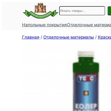
Перейти
Поиск
к
содержимому
Напольные покрытия
Отделочные матери
Главная
/
Отделочные материалы
/
Краск