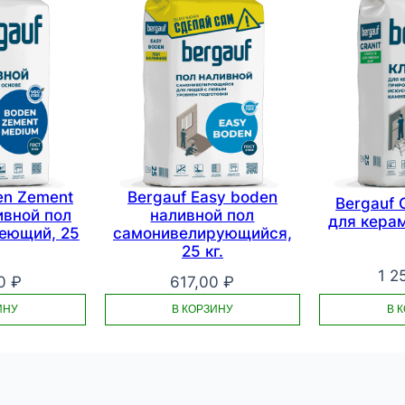
en Zement
Bergauf Easy boden
Bergauf 
ивной пол
наливной пол
для керам
еющий, 25
самонивелирующийся,
25 кг.
1 2
00
₽
617,00
₽
В 
ИНУ
В КОРЗИНУ