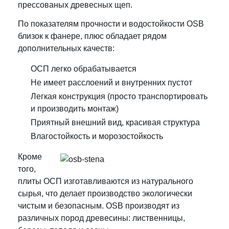
а
прессованых древесных щеп.
О
По показателям прочности и водостойкости OSB
С
близок к фанере, плюс обладает рядом
П
дополнительных качеств:
-
3
ОСП легко обрабатывается
2
Не имеет расслоений и внутренних пустот
5
Легкая конструкция (просто транспортировать
0
и производить монтаж)
0
Приятный внешний вид, красивая структура
*
Влагостойкость и морозостойкость
1
2
Кроме
5
того,
0
плиты ОСП изготавливаются из натурального
*
сырья, что делает производство экологически
1
чистым и безопасным. OSB производят из
различных пород древесины: лиственницы,
2