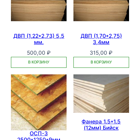
ДВП (1,22*2,73) 5,5
ДВП (1,70*2,75)
мм.
3,4мм
500,00
₽
315,00
₽
В КОРЗИНУ
В КОРЗИНУ
Фанера 1.5*1.5
(12мм) Бийск
ОСП-3
2500*1250*9мм