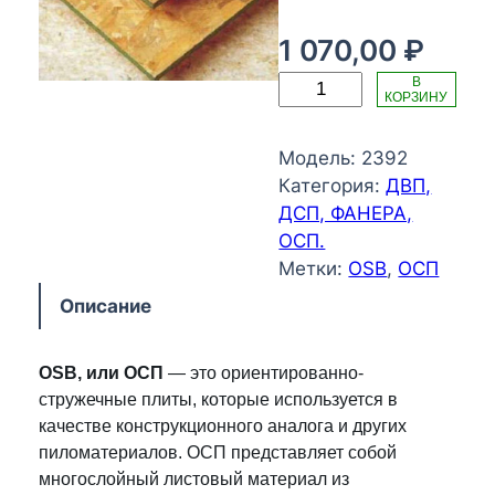
1 070,00
₽
К
В
КОРЗИНУ
о
л
Модель:
2392
и
Категория:
ДВП,
ч
ДСП, ФАНЕРА,
е
ОСП.
с
Метки:
OSB
, 
ОСП
т
в
Описание
о
т
OSB, или ОСП
— это ориентированно-
о
стружечные плиты, которые используется в
в
качестве конструкционного аналога и других
а
пиломатериалов. ОСП представляет собой
р
многослойный листовый материал из