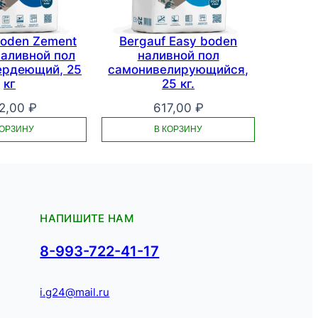
Boden Zement
Bergauf Easy boden
аливной пол
наливной пол
ердеющий, 25
самонивелирующийся,
кг
25 кг.
2,00
₽
617,00
₽
КОРЗИНУ
В КОРЗИНУ
НАПИШИТЕ НАМ
8-993-722-41-17
i.g24@mail.ru