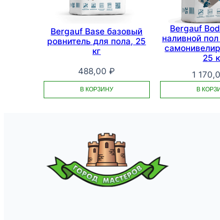
Bergauf Bode
Bergauf Base базовый
наливной по
ровнитель для пола, 25
самонивели
кг
25 к
488,00
₽
1 170,
В КОРЗИНУ
В КОРЗ