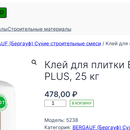
алы
Строительные материалы
UF (Бергауф) Сухие строительные смеси
/ Клей для
Клей для плитки
PLUS, 25 кг
478,00
₽
К
В КОРЗИНУ
о
л
Модель:
5238
и
Категория:
BЕRGAUF (Бергауф) Су