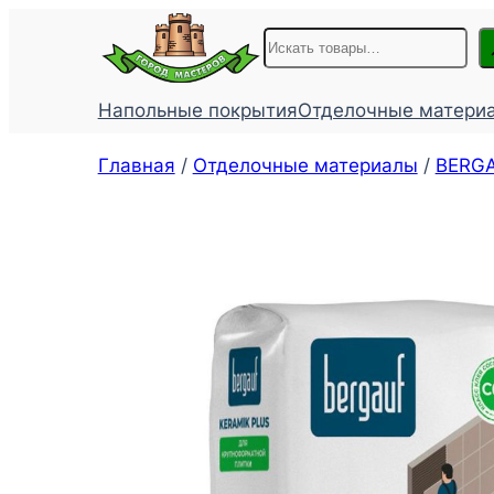
Перейти
Поиск
к
содержимому
Напольные покрытия
Отделочные матери
Главная
/
Отделочные материалы
/
BЕRGA