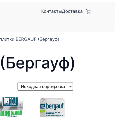
Контакты
Доставка
 плитки BЕRGAUF (Бергауф)
(Бергауф)