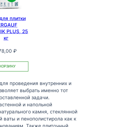
для плитки
ERGAUF
IK PLUS, 25
кг
78,00
₽
 КОРЗИНУ
 для проведения внутренних и
зволяет выбрать именно тот
оставленной задачи.
астенной и напольной
натурального камня, стеклянной
й ваты и пенополистирола как к
нованиям. Также плиточный