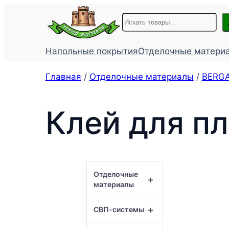
Перейти
Поиск
к
содержимому
Напольные покрытия
Отделочные матери
Главная
/
Отделочные материалы
/
BЕRGA
Клей для п
Отделочные
+
материалы
+
СВП-системы