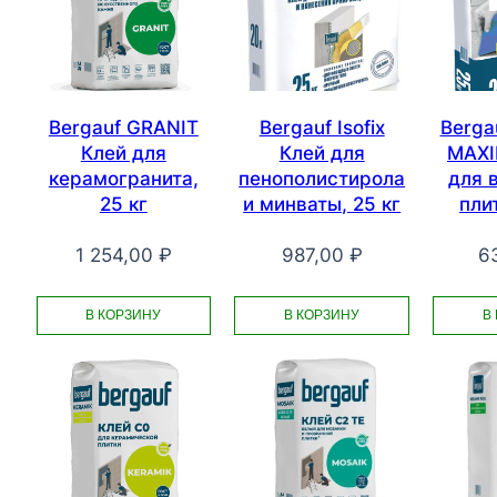
Bergauf GRANIT
Bergauf Isofiх
Berga
Клей для
Клей для
MAXI
керамогранита,
пенополистирола
для 
25 кг
и минваты, 25 кг
плит
1 254,00
₽
987,00
₽
6
В КОРЗИНУ
В КОРЗИНУ
В