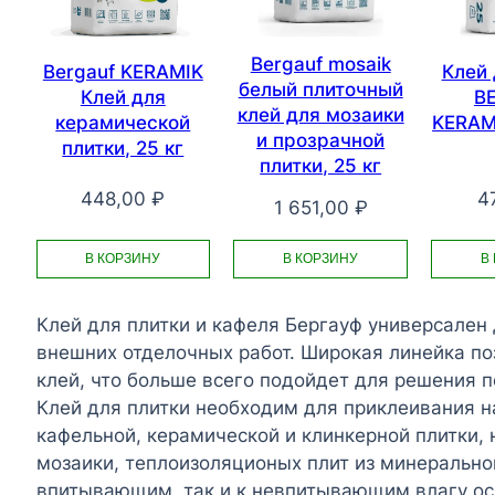
Bergauf mosaik
Bergauf KERAMIK
Клей 
белый плиточный
Клей для
B
клей для мозаики
керамической
KERAM
и прозрачной
плитки, 25 кг
плитки, 25 кг
448,00
₽
4
1 651,00
₽
В КОРЗИНУ
В
В КОРЗИНУ
Клей для плитки и кафеля Бергауф универсален
внешних отделочных работ. Широкая линейка по
клей, что больше всего подойдет для решения п
Клей для плитки необходим для приклеивания н
кафельной, керамической и клинкерной плитки, 
мозаики, теплоизоляционых плит из минерально
впитывающим, так и к невпитывающим влагу ос