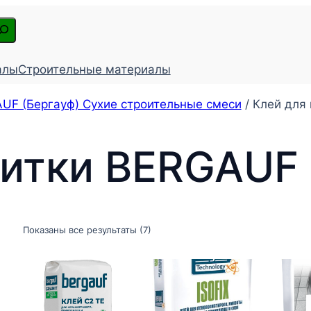
алы
Строительные материалы
UF (Бергауф) Сухие строительные смеси
/ Клей для
литки BЕRGAUF 
Показаны все результаты (7)