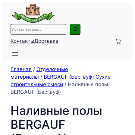
Перейти
к
содержимому
Поиск
Контакты
Доставка
Главная
/
Отделочные
материалы
/
BЕRGAUF (Бергауф) Сухие
строительные смеси
/ Наливные полы
BЕRGAUF (Бергауф)
Наливные полы
BЕRGAUF