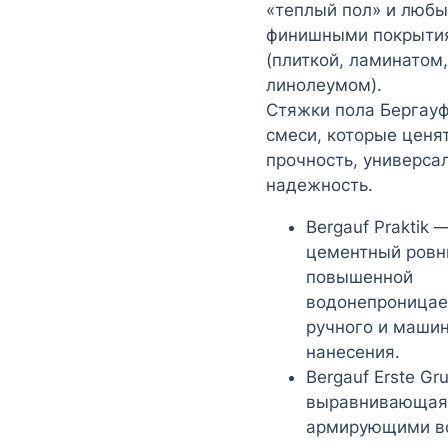
«теплый пол» и люб
финишными покрыти
(плиткой, ламинатом,
линолеумом).
Стяжки пола Бергау
смеси, которые ценят
прочность, универса
надежность.
Bergauf Praktik 
цементный ровн
повышенной
водонепроницае
ручного и маши
нанесения.
Bergauf Erste Gr
выравнивающая 
армирующими в