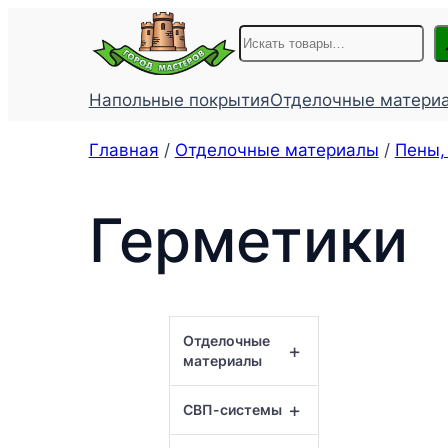
Перейти
Поиск
к
содержимому
Напольные покрытия
Отделочные матери
Главная
/
Отделочные материалы
/
Пены,
Герметики
Отделочные
+
материалы
+
СВП-системы