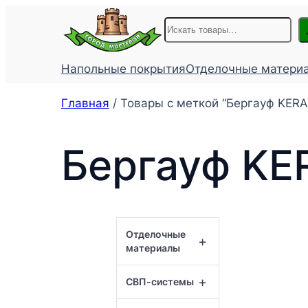
Перейти
Поиск
к
содержимому
Напольные покрытия
Отделочные матери
Главная
/ Товары с меткой “Бергауф KER
Бергауф KE
Отделочные
+
материалы
+
СВП-системы