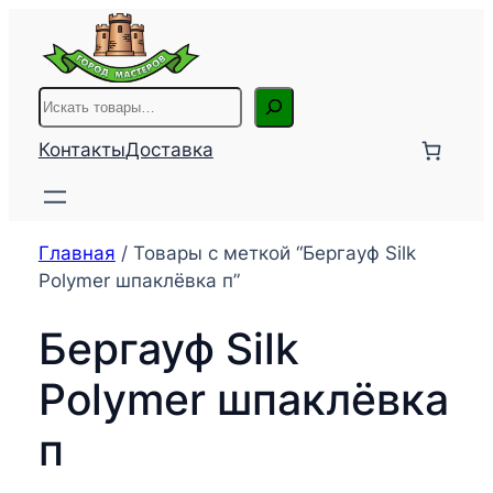
Перейти
к
содержимому
Поиск
Контакты
Доставка
Главная
/ Товары с меткой “Бергауф Silk
Polymer шпаклёвка п”
Бергауф Silk
Polymer шпаклёвка
п