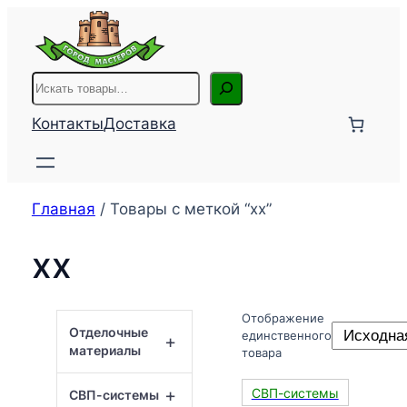
Перейти
к
содержимому
Поиск
Контакты
Доставка
Главная
/ Товары с меткой “хх”
хх
Отображение
Отделочные
единственного
+
материалы
товара
+
СВП-системы
СВП-системы