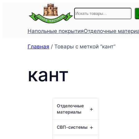
Перейти
Поиск
к
содержимому
Напольные покрытия
Отделочные матери
Главная
/ Товары с меткой “кант”
кант
Отделочные
+
материалы
+
СВП-системы