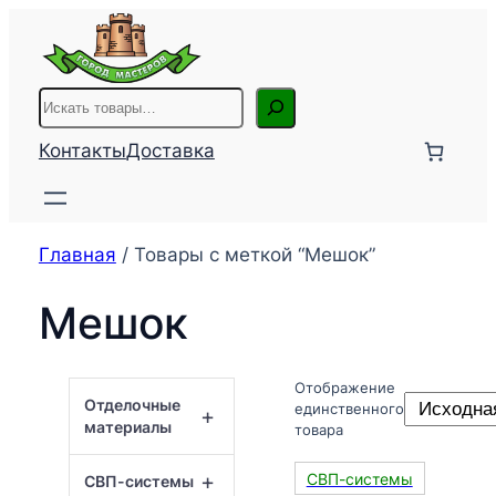
Перейти
к
содержимому
Поиск
Контакты
Доставка
Главная
/ Товары с меткой “Мешок”
Мешок
Отображение
Отделочные
единственного
+
материалы
товара
+
СВП-системы
СВП-системы