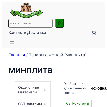
Перейти
к
содержимому
Поиск
Контакты
Доставка
Главная
/ Товары с меткой “минплита”
минплита
Отображение
Отделочные
единственного
+
материалы
товара
+
СВП-системы
СВП-системы