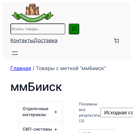
Перейти
к
содержимому
Поиск
Контакты
Доставка
Главная
/ Товары с меткой “ммБииск”
ммБииск
Показаны
Отделочные
все
+
материалы
результаты
(3)
+
СВП-системы