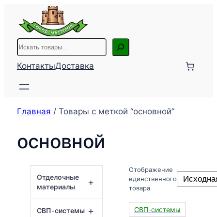
Перейти
к
содержимому
Поиск
Контакты
Доставка
Главная
/ Товары с меткой “основной”
основной
Отображение
Отделочные
единственного
+
материалы
товара
+
СВП-системы
СВП-системы