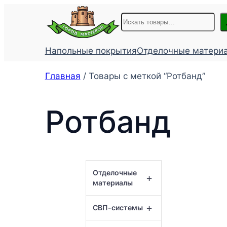
Перейти
Поиск
к
содержимому
Напольные покрытия
Отделочные матери
Главная
/ Товары с меткой “Ротбанд”
Ротбанд
Отделочные
+
материалы
+
СВП-системы