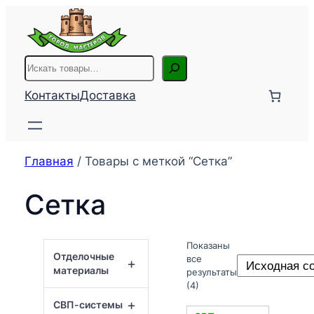
Перейти
к
содержимому
Поиск
Контакты
Доставка
Главная
/ Товары с меткой “Сетка”
Сетка
Показаны
Отделочные
все
+
материалы
результаты
(4)
+
СВП-системы