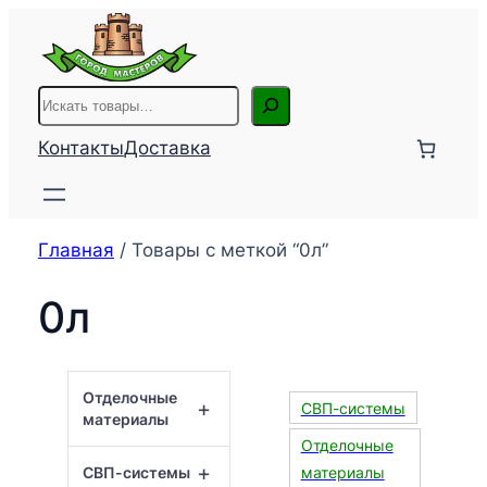
Перейти
к
содержимому
Поиск
Контакты
Доставка
Главная
/ Товары с меткой “0л”
0л
Отделочные
+
СВП-системы
материалы
Отделочные
+
СВП-системы
материалы