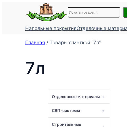
Перейти
Поиск
к
содержимому
Напольные покрытия
Отделочные матери
Главная
/ Товары с меткой “7л”
7л
+
Отделочные материалы
+
СВП-системы
Строительные