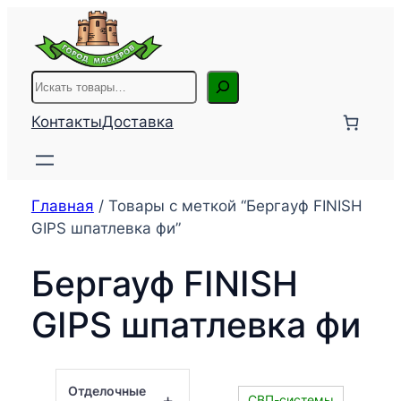
Перейти
к
содержимому
Поиск
Контакты
Доставка
Главная
/ Товары с меткой “Бергауф FINISH
GIPS шпатлевка фи”
Бергауф FINISH
GIPS шпатлевка фи
Отделочные
+
СВП-системы