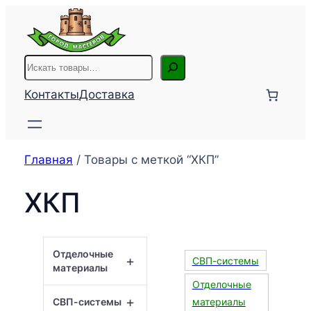
Перейти
к
содержимому
Поиск
Контакты
Доставка
Главная
/ Товары с меткой “ХКП”
ХКП
Отделочные
+
СВП-системы
материалы
Отделочные
+
СВП-системы
материалы