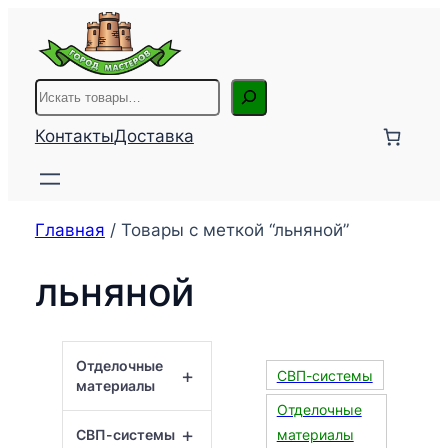
Перейти
к
содержимому
Поиск
Контакты
Доставка
Главная
/ Товары с меткой “льняной”
льняной
Отделочные
+
СВП-системы
материалы
Отделочные
+
СВП-системы
материалы