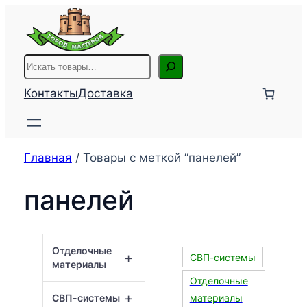
Перейти
к
содержимому
Поиск
Контакты
Доставка
Главная
/ Товары с меткой “панелей”
панелей
Отделочные
+
СВП-системы
материалы
Отделочные
+
СВП-системы
материалы