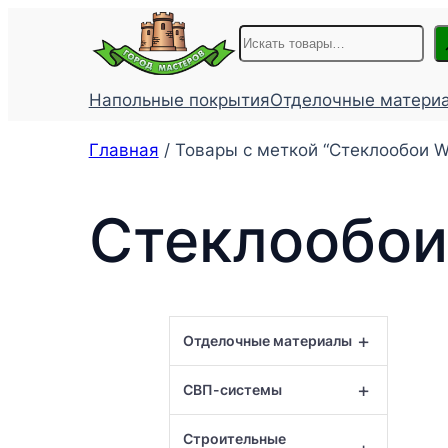
Перейти
Поиск
к
содержимому
Напольные покрытия
Отделочные матери
Главная
/ Товары с меткой “Стеклообои We
Стеклообои 
+
Отделочные материалы
+
СВП-системы
Строительные